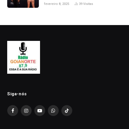
após Bianca Censori, mulher de
fevereiro 8, 2025
39
Visitas
Kanye West, aparecer nua na
premiação
Siga-nós
Facebook
Instagram
YouTube
WhatsApp
TikTok