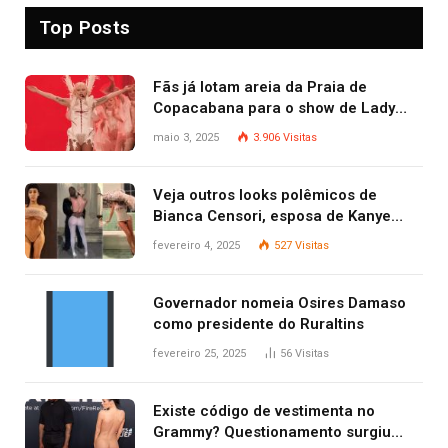
Top Posts
Fãs já lotam areia da Praia de
Copacabana para o show de Lady
Gaga
maio 3, 2025
3.906
Visitas
Veja outros looks polêmicos de
Bianca Censori, esposa de Kanye
West que apareceu nua no Grammy
fevereiro 4, 2025
527
Visitas
2025
Governador nomeia Osires Damaso
como presidente do Ruraltins
fevereiro 25, 2025
56
Visitas
Existe código de vestimenta no
Grammy? Questionamento surgiu