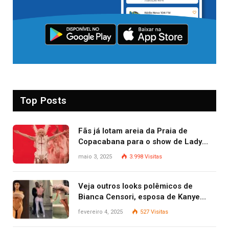
Top Posts
Fãs já lotam areia da Praia de
Copacabana para o show de Lady
Gaga
maio 3, 2025
3.998
Visitas
Veja outros looks polêmicos de
Bianca Censori, esposa de Kanye
West que apareceu nua no Grammy
fevereiro 4, 2025
527
Visitas
2025