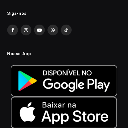
Siga-nós
Facebook
Instagram
YouTube
WhatsApp
TikTok
Nosso App