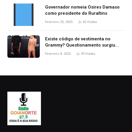
Governador nomeia Osires Damaso
como presidente do Ruraltins
fevereiro 25, 2025
56
Visitas
Existe código de vestimenta no
Grammy? Questionamento surgiu
após Bianca Censori, mulher de
fevereiro 8, 2025
39
Visitas
Kanye West, aparecer nua na
premiação