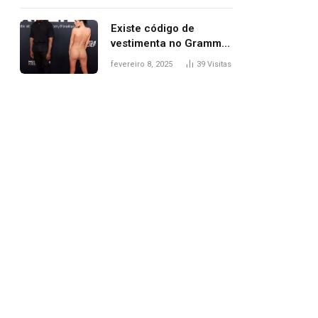
Existe código de
vestimenta no Grammy?
Questionamento surgiu
fevereiro 8, 2025
39
Visitas
após Bianca Censori,
mulher de Kanye West,
aparecer nua na
premiação