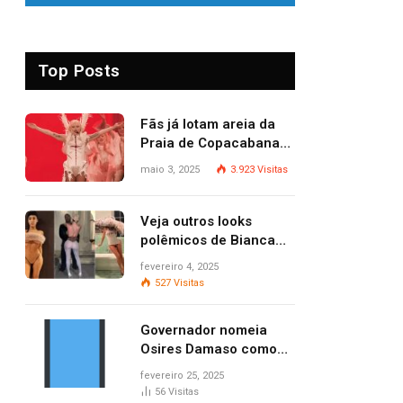
Top Posts
Fãs já lotam areia da
Praia de Copacabana
para o show de Lady
maio 3, 2025
3.923
Visitas
Gaga
Veja outros looks
polêmicos de Bianca
Censori, esposa de
fevereiro 4, 2025
Kanye West que
527
Visitas
apareceu nua no
Grammy 2025
Governador nomeia
Osires Damaso como
presidente do Ruraltins
fevereiro 25, 2025
56
Visitas