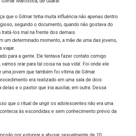
Gilmar Maróstica, de Guaraí
ça que o Gilmar tinha muita influência não apenas dentro
religioso, segundo o documento, quando não gostava do
 tratá-los mal na frente dos demais.
 em um determinado momento, a mãe de uma das jovens,
 viajar.
sado para a gente. Ele tentava fazer contato comigo
 vamos orar para tal coisa na sua vida’. Foi onde ele
se uma jovem que também foi vítima de Gilmar.
 procedimento era realizado em uma sala de dois
elas e o pastor que iria auxiliar, em outra. Dessa
so que o ritual de ungir os adolescentes não era uma
 acontecia às escondidas e sem conhecimento prévio da
prisão por estuprar e abusar sexualmente de 10