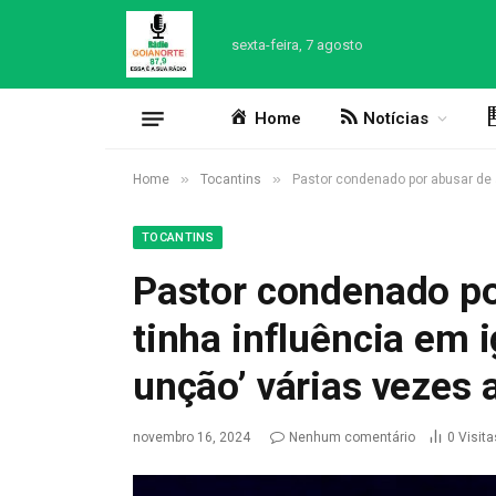
sexta-feira, 7 agosto
Home
Notícias
»
»
Home
Tocantins
Pastor condenado por abusar de a
TOCANTINS
Pastor condenado po
tinha influência em ig
unção’ várias vezes
novembro 16, 2024
Nenhum comentário
0
Visita