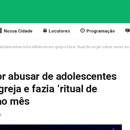
Nossa Cidade
Locutores
Programação
dolescentes tinha influência em igreja e fazia ‘ritual de unção’ várias vezes ao
r abusar de adolescentes
reja e fazia ‘ritual de
 ao mês
s