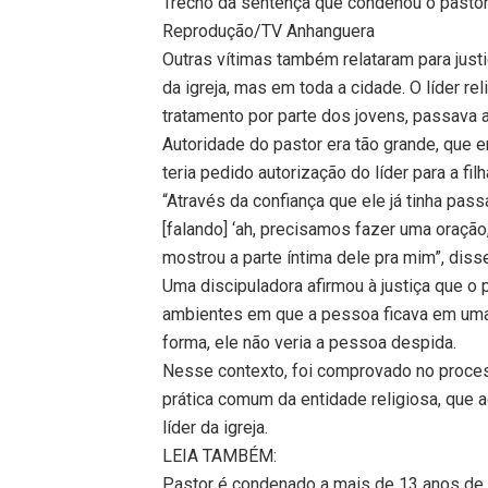
Trecho da sentença que condenou o pastor 
Reprodução/TV Anhanguera
Outras vítimas também relataram para justi
da igreja, mas em toda a cidade. O líder 
tratamento por parte dos jovens, passava a
Autoridade do pastor era tão grande, que
teria pedido autorização do líder para a filha
“Através da confiança que ele já tinha pas
[falando] ‘ah, precisamos fazer uma oração,
mostrou a parte íntima dele pra mim”, dis
Uma discipuladora afirmou à justiça que o
ambientes em que a pessoa ficava em uma d
forma, ele não veria a pessoa despida.
Nesse contexto, foi comprovado no proces
prática comum da entidade religiosa, que
líder da igreja.
LEIA TAMBÉM:
Pastor é condenado a mais de 13 anos de 