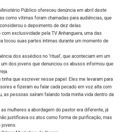
nistério Público ofereceu denúncia em abril deste
as como vítimas foram chamadas para audiências, que
a considerou o depoimento de dez delas.
o com exclusividade pela TV Anhanguera, uma das
ica tocou suas partes íntimas durante um momento de
ência dos assédios no ‘ritual’, que aconteciam em um
, um dos jovens que denunciou os abusos informou que
reja.
u tinha que escrever nesse papel. Eles me levaram para
ores e fizeram eu falar cada pecado em voz alta com
u, as pessoas saíram falando toda minha vida dentro da
s mulheres a abordagem do pastor era diferente, já
 não justificava os atos como forma de purificação, mas
 jovens.