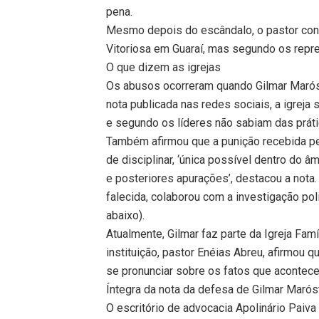
pena.
Mesmo depois do escândalo, o pastor conti
Vitoriosa em Guaraí, mas segundo os repre
O que dizem as igrejas
Os abusos ocorreram quando Gilmar Maróst
nota publicada nas redes sociais, a igrej
e segundo os líderes não sabiam das prátic
Também afirmou que a punição recebida pel
de disciplinar, ‘única possível dentro do â
e posteriores apurações’, destacou a nota.
falecida, colaborou com a investigação poli
abaixo).
Atualmente, Gilmar faz parte da Igreja Famí
instituição, pastor Enéias Abreu, afirmou
se pronunciar sobre os fatos que acontece
Íntegra da nota da defesa de Gilmar Marós
O escritório de advocacia Apolinário Paiv