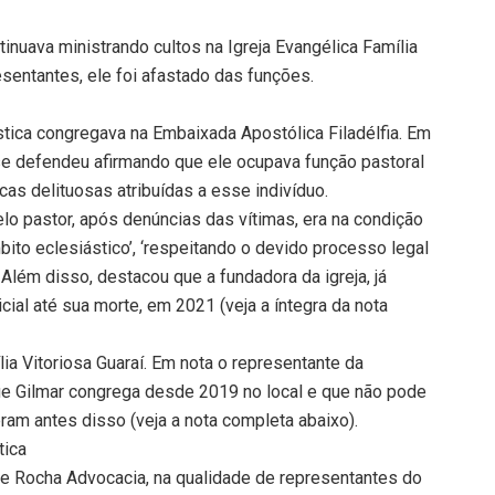
nuava ministrando cultos na Igreja Evangélica Família
sentantes, ele foi afastado das funções.
ica congregava na Embaixada Apostólica Filadélfia. Em
a se defendeu afirmando que ele ocupava função pastoral
as delituosas atribuídas a esse indivíduo.
o pastor, após denúncias das vítimas, era na condição
mbito eclesiástico’, ‘respeitando o devido processo legal
 Além disso, destacou que a fundadora da igreja, já
cial até sua morte, em 2021 (veja a íntegra da nota
lia Vitoriosa Guaraí. Em nota o representante da
 que Gilmar congrega desde 2019 no local e que não pode
ram antes disso (veja a nota completa abaixo).
tica
a e Rocha Advocacia, na qualidade de representantes do