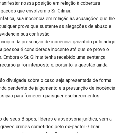
manifestar nossa posição em relação à cobertura
legações que envolvem o Sr. Gilmar.
 enfática, sua inocência em relação às acusações que lhe
e qualquer prova que sustente as alegações de abuso e
videncie sua confissão.
incípio da presunção de inocência, garantido pelo artigo
toda pessoa é considerada inocente até que se prove o
o. Embora o Sr. Gilmar tenha recebido uma sentença
ecurso já foi interposto e, portanto, a questão ainda
ção divulgada sobre o caso seja apresentada de forma
inda pendente de julgamento e a presunção de inocência
osição para fornecer quaisquer esclarecimentos
o de seus Bispos, líderes e assessoria jurídica, vem a
s graves crimes cometidos pelo ex-pastor Gilmar