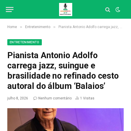
»
»
Home
Entretenimento
Pianista Antonio Adolfo carrega jazz, suingue e brasilidade no refinado cesto autoral do álbum ‘Balaios’
ENTRETENIMENTO
Pianista Antonio Adolfo
carrega jazz, suingue e
brasilidade no refinado cesto
autoral do álbum ‘Balaios’
julho 8, 2026
Nenhum comentário
1
Visitas