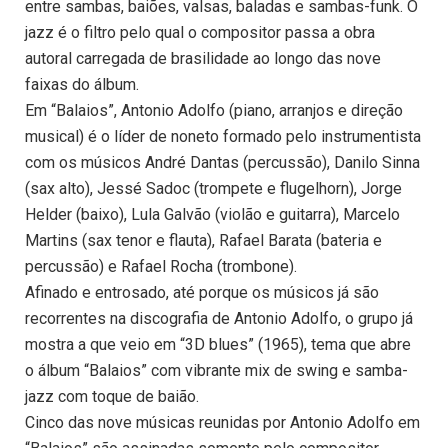
entre sambas, baiões, valsas, baladas e sambas-funk. O
jazz é o filtro pelo qual o compositor passa a obra
autoral carregada de brasilidade ao longo das nove
faixas do álbum.
Em “Balaios”, Antonio Adolfo (piano, arranjos e direção
musical) é o líder de noneto formado pelo instrumentista
com os músicos André Dantas (percussão), Danilo Sinna
(sax alto), Jessé Sadoc (trompete e flugelhorn), Jorge
Helder (baixo), Lula Galvão (violão e guitarra), Marcelo
Martins (sax tenor e flauta), Rafael Barata (bateria e
percussão) e Rafael Rocha (trombone).
Afinado e entrosado, até porque os músicos já são
recorrentes na discografia de Antonio Adolfo, o grupo já
mostra a que veio em “3D blues” (1965), tema que abre
o álbum “Balaios” com vibrante mix de swing e samba-
jazz com toque de baião.
Cinco das nove músicas reunidas por Antonio Adolfo em