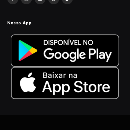
Facebook
Instagram
YouTube
WhatsApp
TikTok
Nosso App