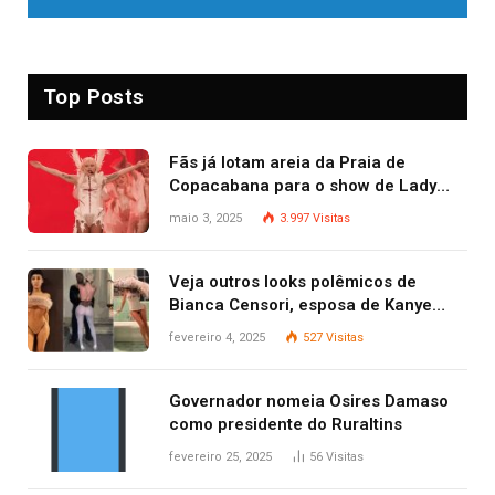
Top Posts
Fãs já lotam areia da Praia de
Copacabana para o show de Lady
Gaga
maio 3, 2025
3.997
Visitas
Veja outros looks polêmicos de
Bianca Censori, esposa de Kanye
West que apareceu nua no Grammy
fevereiro 4, 2025
527
Visitas
2025
Governador nomeia Osires Damaso
como presidente do Ruraltins
fevereiro 25, 2025
56
Visitas