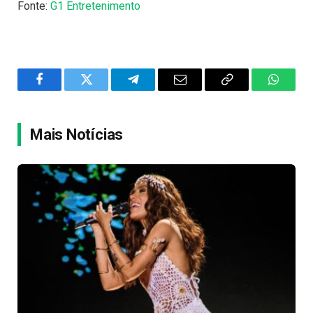
Fonte:
G1 Entretenimento
Facebook
Twitter
Telegram
Email
Copy
WhatsA
Link
Mais Notícias