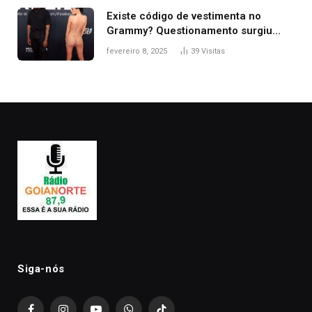
Existe código de vestimenta no
Grammy? Questionamento surgiu
após Bianca Censori, mulher de
fevereiro 8, 2025
39
Visitas
Kanye West, aparecer nua na
premiação
Siga-nós