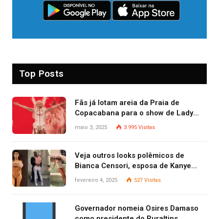
Top Posts
Fãs já lotam areia da Praia de
Copacabana para o show de Lady
Gaga
maio 3, 2025
3.995
Visitas
Veja outros looks polêmicos de
Bianca Censori, esposa de Kanye
West que apareceu nua no Grammy
fevereiro 4, 2025
527
Visitas
2025
Governador nomeia Osires Damaso
como presidente do Ruraltins