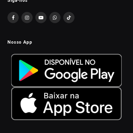
Siga-nós
Facebook
Instagram
YouTube
WhatsApp
TikTok
Nosso App