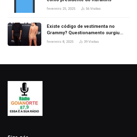
fevereiro 25, 2025
56
Visitas
Existe código de vestimenta no
Grammy? Questionamento surgiu
após Bianca Censori, mulher de
fevereiro 8, 2025
39
Visitas
Kanye West, aparecer nua na
premiação