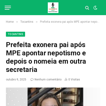
»
»
Home
Tocantins
Prefeita exonera pai após MPE apontar nepotismo e depois o nomeia em outra secretaria
TOCANTINS
Prefeita exonera pai após
MPE apontar nepotismo e
depois o nomeia em outra
secretaria
outubro 9, 2025
Nenhum comentário
0
Visitas