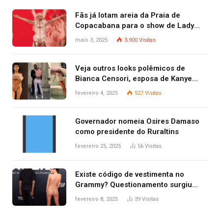
Fãs já lotam areia da Praia de
Copacabana para o show de Lady
Gaga
maio 3, 2025
3.900
Visitas
Veja outros looks polêmicos de
Bianca Censori, esposa de Kanye
West que apareceu nua no Grammy
fevereiro 4, 2025
527
Visitas
2025
Governador nomeia Osires Damaso
como presidente do Ruraltins
fevereiro 25, 2025
56
Visitas
Existe código de vestimenta no
Grammy? Questionamento surgiu
após Bianca Censori, mulher de
fevereiro 8, 2025
39
Visitas
Kanye West, aparecer nua na
premiação