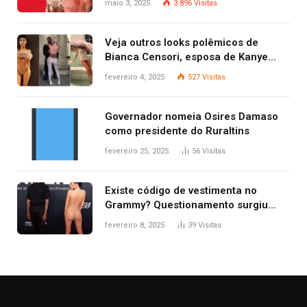
maio 3, 2025
3.896
Visitas
Veja outros looks polêmicos de
Bianca Censori, esposa de Kanye
West que apareceu nua no Grammy
fevereiro 4, 2025
527
Visitas
2025
Governador nomeia Osires Damaso
como presidente do Ruraltins
fevereiro 25, 2025
56
Visitas
Existe código de vestimenta no
Grammy? Questionamento surgiu
após Bianca Censori, mulher de
fevereiro 8, 2025
39
Visitas
Kanye West, aparecer nua na
premiação