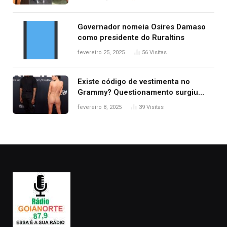
2025
Governador nomeia Osires Damaso
como presidente do Ruraltins
fevereiro 25, 2025
56
Visitas
Existe código de vestimenta no
Grammy? Questionamento surgiu
após Bianca Censori, mulher de
fevereiro 8, 2025
39
Visitas
Kanye West, aparecer nua na
premiação