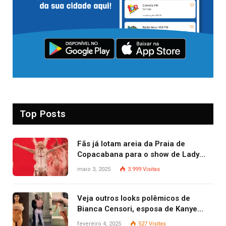
Top Posts
Fãs já lotam areia da Praia de
Copacabana para o show de Lady
Gaga
maio 3, 2025
3.999
Visitas
Veja outros looks polêmicos de
Bianca Censori, esposa de Kanye
West que apareceu nua no Grammy
fevereiro 4, 2025
527
Visitas