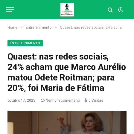
»
»
Home
Entretenimento
Quaest: nas redes sociais, 24% acham que Marco Aurélio matou Odete Roitman; para 20%, foi Maria de Fátima
ENTRETENIMENTO
Quaest: nas redes sociais,
24% acham que Marco Aurélio
matou Odete Roitman; para
20%, foi Maria de Fátima
outubro 17, 2025
Nenhum comentário
0
Visitas