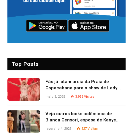
Top Posts
Fãs já lotam areia da Praia de
Copacabana para o show de Lady
Gaga
maio 3, 2025
3.955
Visitas
Veja outros looks polêmicos de
Bianca Censori, esposa de Kanye
West que apareceu nua no Grammy
fevereiro 4, 2025
527
Visitas
2025