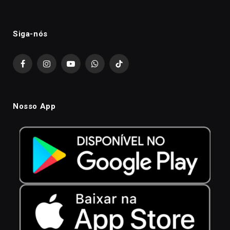
Siga-nós
Facebook
Instagram
YouTube
WhatsApp
TikTok
Nosso App