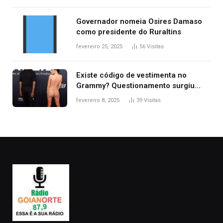
Governador nomeia Osires Damaso
como presidente do Ruraltins
fevereiro 25, 2025
56
Visitas
Existe código de vestimenta no
Grammy? Questionamento surgiu
após Bianca Censori, mulher de
fevereiro 8, 2025
39
Visitas
Kanye West, aparecer nua na
premiação