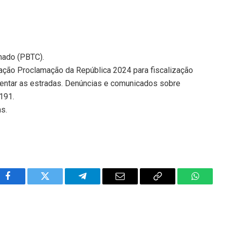
nado (PBTC).
ração Proclamação da República 2024 para fiscalização
mentar as estradas. Denúncias e comunicados sobre
191.
ns.
Facebook
Twitter
Telegram
Email
Copy
WhatsA
Link