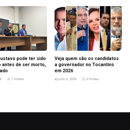
ustavo pode ter sido
Veja quem são os candidatos
o antes de ser morto,
a governador no Tocantins
gado
em 2026
6
1
Visitas
agosto 6, 2026
0
Visitas