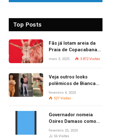
Top Posts
Fãs já lotam areia da
Praia de Copacabana
para o show de Lady
maio 3, 2025
3.872
Visitas
Gaga
Veja outros looks
polêmicos de Bianca
Censori, esposa de
fevereiro 4, 2025
Kanye West que
527
Visitas
apareceu nua no
Grammy 2025
Governador nomeia
Osires Damaso como
presidente do Ruraltins
fevereiro 25, 2025
56
Visitas