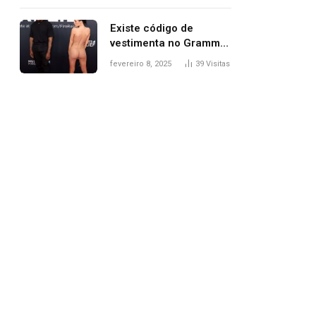
Existe código de
vestimenta no Grammy?
Questionamento surgiu
fevereiro 8, 2025
39
Visitas
após Bianca Censori,
mulher de Kanye West,
aparecer nua na
premiação