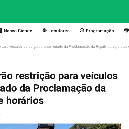
Nossa Cidade
Locutores
Programação
o para veículos de carga durante feriado da Proclamação da República; veja dias 
rão restrição para veículos
riado da Proclamação da
e horários
s