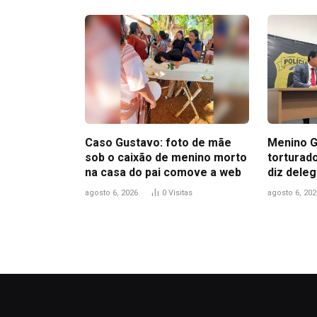
Caso Gustavo: foto de mãe
Menino G
sob o caixão de menino morto
torturad
na casa do pai comove a web
diz dele
agosto 6, 2026
0
Visitas
agosto 6, 202