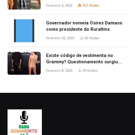
West que apareceu nua no Grammy
fevereiro 4, 2025
527
Visitas
2025
Governador nomeia Osires Damaso
como presidente do Ruraltins
fevereiro 25, 2025
56
Visitas
Existe código de vestimenta no
Grammy? Questionamento surgiu
após Bianca Censori, mulher de
fevereiro 8, 2025
39
Visitas
Kanye West, aparecer nua na
premiação