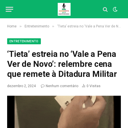
»
»
Home
Entretenimento
‘Tieta’ estreia no ‘Vale a Pena Ver de Novo’: relembre cena que remete à Ditadura Militar
ENTRETENIMENTO
‘Tieta’ estreia no ‘Vale a Pena
Ver de Novo’: relembre cena
que remete à Ditadura Militar
dezembro 2, 2024
Nenhum comentário
0
Visitas