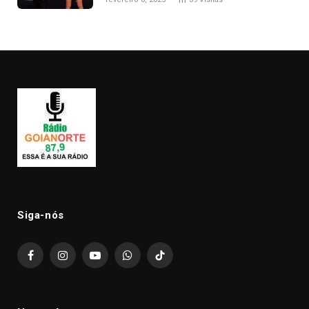
Kanye West, aparecer nua na
premiação
Siga-nós
Facebook
Instagram
YouTube
WhatsApp
TikTok