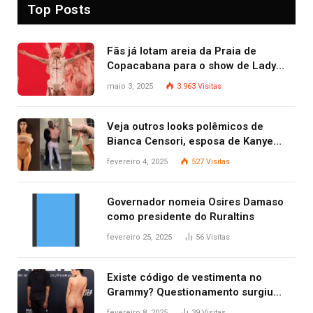
Top Posts
Fãs já lotam areia da Praia de
Copacabana para o show de Lady
Gaga
maio 3, 2025
3.963
Visitas
Veja outros looks polêmicos de
Bianca Censori, esposa de Kanye
West que apareceu nua no Grammy
fevereiro 4, 2025
527
Visitas
2025
Governador nomeia Osires Damaso
como presidente do Ruraltins
fevereiro 25, 2025
56
Visitas
Existe código de vestimenta no
Grammy? Questionamento surgiu
após Bianca Censori, mulher de
fevereiro 8, 2025
39
Visitas