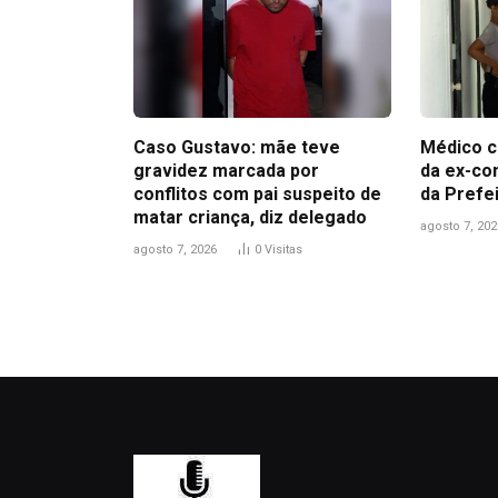
Caso Gustavo: mãe teve
Médico c
gravidez marcada por
da ex-co
conflitos com pai suspeito de
da Prefe
matar criança, diz delegado
agosto 7, 202
agosto 7, 2026
0
Visitas