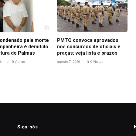
ondenado pela morte
PMTO convoca aprovados
mpanheira é demitido
nos concursos de oficiais e
itura de Palmas
praças; veja lista e prazos
6
0
Visitas
agosto 7, 2026
0
Visitas
Siga-nós