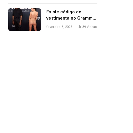
Existe código de
vestimenta no Grammy?
Questionamento surgiu
fevereiro 8, 2025
39
Visitas
após Bianca Censori,
mulher de Kanye West,
aparecer nua na
premiação