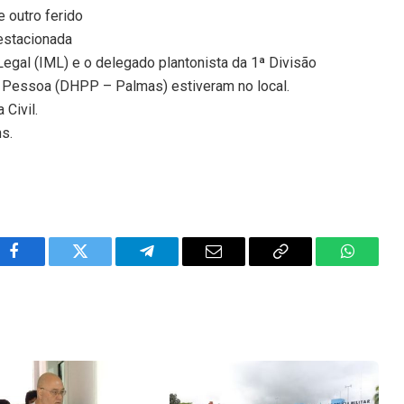
 outro ferido
estacionada
o Legal (IML) e o delegado plantonista da 1ª Divisão
à Pessoa (DHPP – Palmas) estiveram no local.
 Civil.
ns.
Facebook
Twitter
Telegram
Email
Copy
WhatsA
Link