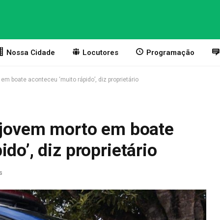
Nossa Cidade
Locutores
Programação
em boate aconteceu ‘muito rápido’, diz proprietário
u jovem morto em boate
do’, diz proprietário
s