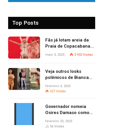
Top Posts
Fãs já lotam areia da
Praia de Copacabana
para o show de Lady
maio 3, 2025
3.932
Visitas
Gaga
Veja outros looks
polêmicos de Bianca
Censori, esposa de
fevereiro 4, 2025
Kanye West que
527
Visitas
apareceu nua no
Grammy 2025
Governador nomeia
Osires Damaso como
presidente do Ruraltins
fevereiro 25, 2025
56
Visitas