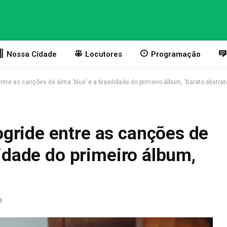
Nossa Cidade
Locutores
Programação
tre as canções de alma ‘blue’ e a brasilidade do primeiro álbum, ‘Barato abstrat
gride entre as canções de
lidade do primeiro álbum,
s