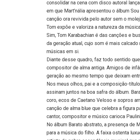
consolidar na cena com disco autoral lanç
em que Mart’nália apresentou o álbum Sou
canção ora revivida pelo autor sem o molejo
Tom expõe e valoriza a natureza da música
Sim, Tom Karabachian é das canções e busc
da geração atual, cujo som é mais calcado
músicas em si.
Diante desse quadro, faz todo sentido que 
compositor de alma antiga. Amigos de infâ
geração ao mesmo tempo que deixam entr
Nos meus olhos, pai e a composição-títul
assinam juntos na boa safra do álbum. Bara
coro, ecos de Caetano Veloso e sopros arr
canção de alma blue que celebra a figura p
cantor, compositor e músico carioca Pauli
No álbum Barato abstrato, a presença de 
para a música do filho. A faixa ostenta lu