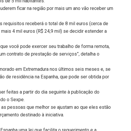
 de 5 mil habitantes.
puderem ficar na região por mais um ano vão receber um
equisitos receberá o total de 8 mil euros (cerca de
 mais 4 mil euros (R$ 24,9 mil) se decidir estender a
r que você pode exercer seu trabalho de forma remota,
m contrato de prestação de serviços”, detalha o
 morado em Extremadura nos últimos seis meses e, se
ção de residência na Espanha, que pode ser obtida por
er feitas a partir do dia seguinte à publicação do
ndo o Sexpe.
ara as pessoas que melhor se ajustam ao que eles estão
rçamento destinado à iniciativa.
spanha uma lei que facilita o requerimento e a