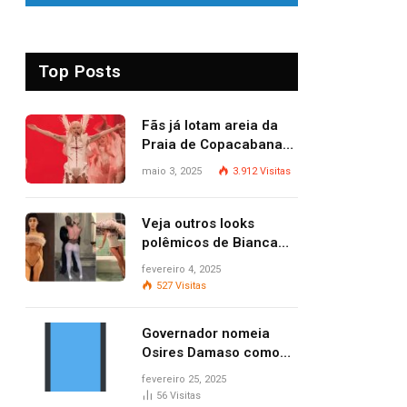
Top Posts
Fãs já lotam areia da
Praia de Copacabana
para o show de Lady
maio 3, 2025
3.912
Visitas
Gaga
Veja outros looks
polêmicos de Bianca
Censori, esposa de
fevereiro 4, 2025
Kanye West que
527
Visitas
apareceu nua no
Grammy 2025
Governador nomeia
Osires Damaso como
presidente do Ruraltins
fevereiro 25, 2025
56
Visitas