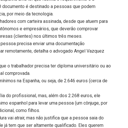
. O documento é destinado a pessoas que podem
cia, por meio da tecnologia.
balhadores com carteira assinada, desde que atuem para
utônomos e empresários, que deverão comprovar
esas (clientes) nos últimos três meses.
 a pessoa precisa enviar uma documentação
har remotamente, detalha o advogado Angel Vazquez
que o trabalhador precisa ter diploma universitário ou ao
nal comprovada.
mínimos na Espanha, ou seja, de 2.646 euros (cerca de
ia do profissional, mas, além dos 2.268 euros, ele
nimo espanhol para levar uma pessoa (um cônjuge, por
icional, como filhos.
ra vai atrair, mas não justifica que a pessoa saia do
 já tem que ser altamente qualificado. Eles querem