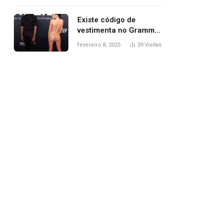
Existe código de
vestimenta no Grammy?
Questionamento surgiu
fevereiro 8, 2025
39
Visitas
após Bianca Censori,
mulher de Kanye West,
aparecer nua na
premiação