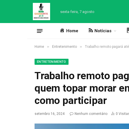
sexta-feira, 7 agosto
Home
Notícias
»
»
Home
Entretenimento
Trabalho remoto pagará até
ENTRETENIMENTO
Trabalho remoto pag
quem topar morar em
como participar
setembro 16, 2024
Nenhum comentário
0
Visita