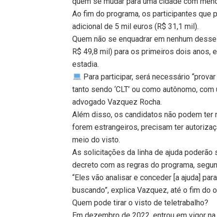
quem se mudar para uma cidade com menos
Ao fim do programa, os participantes que 
adicional de 5 mil euros (R$ 31,1 mil).
Quem não se enquadrar em nenhum desses r
R$ 49,8 mil) para os primeiros dois anos, e
estadia.
Para participar, será necessário “prova
tanto sendo ‘CLT’ ou como autônomo, com u
advogado Vazquez Rocha.
Além disso, os candidatos não podem ter
forem estrangeiros, precisam ter autoriza
meio do visto.
As solicitações da linha de ajuda poderão s
decreto com as regras do programa, segu
“Eles vão analisar e conceder [a ajuda] p
buscando”, explica Vazquez, até o fim do o
Quem pode tirar o visto de teletrabalho?
Em dezembro de 2022, entrou em vigor na E