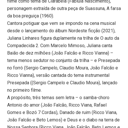
filme como tema de Clarabela (Fabiula Nascimento),
personagem extraída de outra peça de Suassuna, A farsa
da boa preguiça (1960).
Cantora potiguar que vem se impondo na cena musical
desde o lançamento do álbum Nordeste ficção (2021),
Juliana Linhares figura duplamente na trilha de O auto da
Compadecida 2. Com Marcelo Mimoso, Juliana canta
Baião de dez milhões (João Falcão e Ricco Vianna) –
tema menos sedutor no conjunto da trilha – e Presepada
no forró (Sergio Campelo, Claudio Moura, João Falcão e
Ricco Vianna), versão cantada do tema instrumental
Presepada ((Sergio Campelo e Claudio Moura), lançado
no primeiro filme.
A propósito, três temas sem letra – o samba-choro
Antonio do amor (João Falcão, Ricco Viana, Rafael
Gomes e Bozó 7 Cordas), Danado de ruim (Ricco Viana,
João Falcão e Beto Lemos) e Deus e o diabo na terra de
Nossa Senhora (Ricco Viana, João Falcão, Beto Lemos e