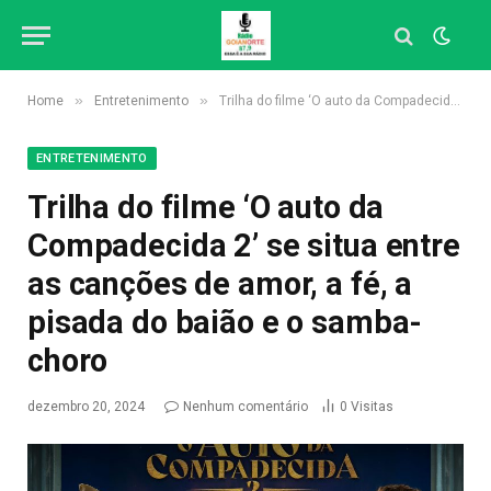
»
»
Home
Entretenimento
Trilha do filme ‘O auto da Compadecida 2’ se situa entre as canções de amor, a fé, a pisada do baião e o samba-choro
ENTRETENIMENTO
Trilha do filme ‘O auto da
Compadecida 2’ se situa entre
as canções de amor, a fé, a
pisada do baião e o samba-
choro
dezembro 20, 2024
Nenhum comentário
0
Visitas