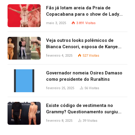
Fãs já lotam areia da Praia de
Copacabana para o show de Lady
Gaga
maio 3, 2025
3.891
Visitas
Veja outros looks polêmicos de
Bianca Censori, esposa de Kanye
West que apareceu nua no Grammy
fevereiro 4, 2025
527
Visitas
2025
Governador nomeia Osires Damaso
como presidente do Ruraltins
fevereiro 25, 2025
56
Visitas
Existe código de vestimenta no
Grammy? Questionamento surgiu
após Bianca Censori, mulher de
fevereiro 8, 2025
39
Visitas
Kanye West, aparecer nua na
premiação