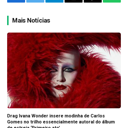
Facebook
Twitter
Telegram
Email
Copy
WhatsA
Link
Mais Notícias
Drag Ivana Wonder insere modinha de Carlos
Gomes no trilho essencialmente autoral do álbum
de estreia ‘Primeiro ato’