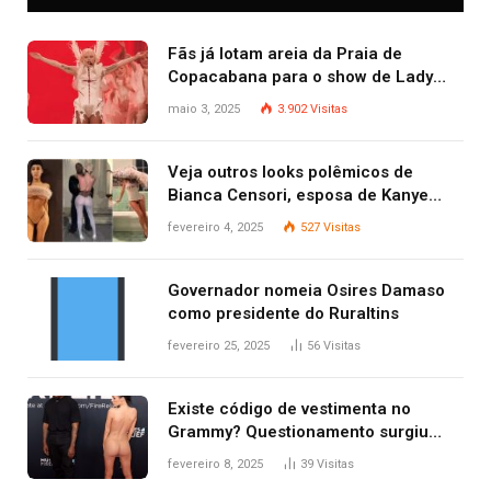
Fãs já lotam areia da Praia de
Copacabana para o show de Lady
Gaga
maio 3, 2025
3.902
Visitas
Veja outros looks polêmicos de
Bianca Censori, esposa de Kanye
West que apareceu nua no Grammy
fevereiro 4, 2025
527
Visitas
2025
Governador nomeia Osires Damaso
como presidente do Ruraltins
fevereiro 25, 2025
56
Visitas
Existe código de vestimenta no
Grammy? Questionamento surgiu
após Bianca Censori, mulher de
fevereiro 8, 2025
39
Visitas
Kanye West, aparecer nua na