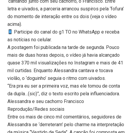
‘cantando’ junto com seu cachorro, o Francisco. Entre
letra e uivados, a parceria arrancou suspiros pela ‘fofura’
do momento de interação entre os dois (veja o vídeo
acima).
Participe do canal do g1 TO no WhatsApp e receba
as notícias no celular.
A postagem foi publicada na tarde de segunda. Pouco
mais de duas horas depois, o vídeo já havia alcançado
quase 370 mil visualizações no Instagram e mais de 41
mil curtidas. Enquanto Alessandra cantava e tocava
violão, o ‘doguinho’ seguia o ritmo com uivados.
“Era pra eu ser a primeira voz, mas ele tomou de conta
da dupla…(sic)”, diz o texto escrito pela influenciadora.
Alessandra e seu cachorro Francisco
Reprodução/Redes sociais
Entre os mais de cinco mil comentários, seguidores de
Alessandra se ‘derreteram’ pelo charme na interpretação
da música “Vestido de Seda”. A canção foi composta em