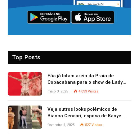
Top Posts
Fãs já lotam areia da Praia de
Copacabana para o show de Lady
Gaga
maio 3, 2025
4.033
Visitas
Veja outros looks polêmicos de
Bianca Censori, esposa de Kanye
West que apareceu nua no Grammy
fevereiro 4, 2025
527
Visitas
2025