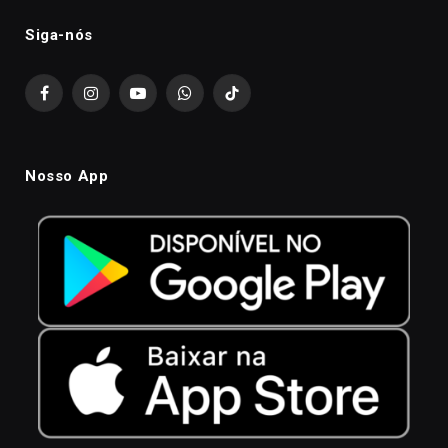
Siga-nós
Facebook
Instagram
YouTube
WhatsApp
TikTok
Nosso App