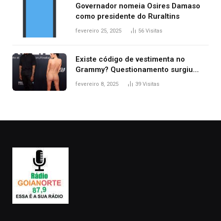
Governador nomeia Osires Damaso
como presidente do Ruraltins
fevereiro 25, 2025
56
Visitas
Existe código de vestimenta no
Grammy? Questionamento surgiu
após Bianca Censori, mulher de
fevereiro 8, 2025
39
Visitas
Kanye West, aparecer nua na
premiação