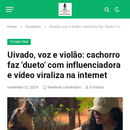
»
»
Home
Tocantins
Uivado, voz e violão: cachorro faz ‘dueto’ com influenciadora e vídeo viraliza na internet
TOCANTINS
Uivado, voz e violão: cachorro
faz ‘dueto’ com influenciadora
e vídeo viraliza na internet
novembro 12, 2024
Nenhum comentário
0
Visitas