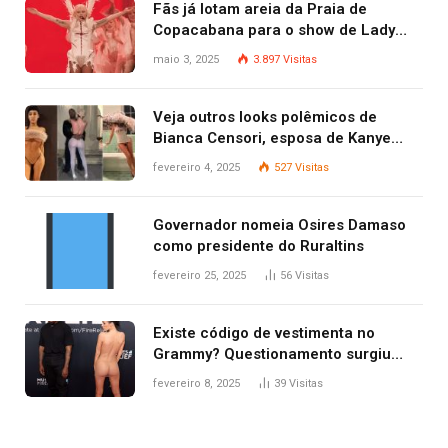
Fãs já lotam areia da Praia de
Copacabana para o show de Lady
Gaga
maio 3, 2025
3.897
Visitas
Veja outros looks polêmicos de
Bianca Censori, esposa de Kanye
West que apareceu nua no Grammy
fevereiro 4, 2025
527
Visitas
2025
Governador nomeia Osires Damaso
como presidente do Ruraltins
fevereiro 25, 2025
56
Visitas
Existe código de vestimenta no
Grammy? Questionamento surgiu
após Bianca Censori, mulher de
fevereiro 8, 2025
39
Visitas
Kanye West, aparecer nua na
premiação