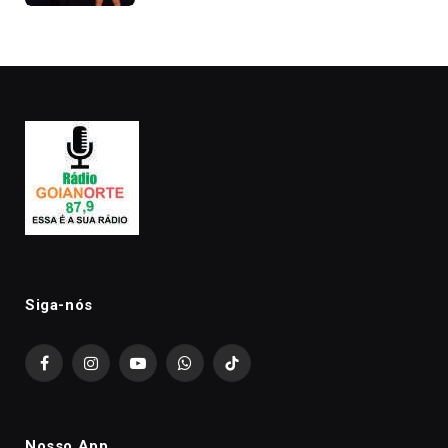
Kanye West, aparecer nua na
premiação
Siga-nós
Facebook
Instagram
YouTube
WhatsApp
TikTok
Nosso App