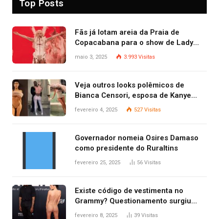
Top Posts
Fãs já lotam areia da Praia de
Copacabana para o show de Lady
Gaga
maio 3, 2025
3.993
Visitas
Veja outros looks polêmicos de
Bianca Censori, esposa de Kanye
West que apareceu nua no Grammy
fevereiro 4, 2025
527
Visitas
2025
Governador nomeia Osires Damaso
como presidente do Ruraltins
fevereiro 25, 2025
56
Visitas
Existe código de vestimenta no
Grammy? Questionamento surgiu
após Bianca Censori, mulher de
fevereiro 8, 2025
39
Visitas