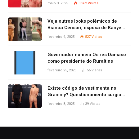
Gaga
maio 3, 2025
3.962
Visitas
Veja outros looks polêmicos de
Bianca Censori, esposa de Kanye
West que apareceu nua no Grammy
fevereiro 4, 2025
527
Visitas
2025
Governador nomeia Osires Damaso
como presidente do Ruraltins
fevereiro 25, 2025
56
Visitas
Existe código de vestimenta no
Grammy? Questionamento surgiu
após Bianca Censori, mulher de
fevereiro 8, 2025
39
Visitas
Kanye West, aparecer nua na
premiação