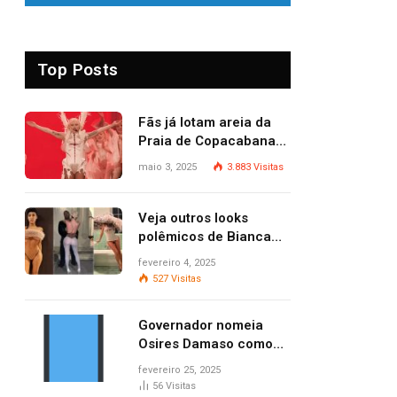
Top Posts
Fãs já lotam areia da
Praia de Copacabana
para o show de Lady
maio 3, 2025
3.883
Visitas
Gaga
Veja outros looks
polêmicos de Bianca
Censori, esposa de
fevereiro 4, 2025
Kanye West que
527
Visitas
apareceu nua no
Grammy 2025
Governador nomeia
Osires Damaso como
presidente do Ruraltins
fevereiro 25, 2025
56
Visitas