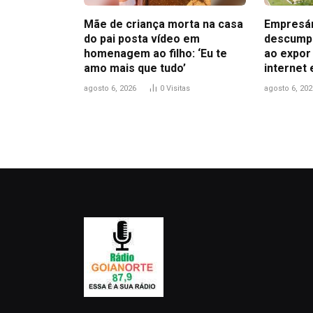
Mãe de criança morta na casa
Empresár
do pai posta vídeo em
descumpr
homenagem ao filho: ‘Eu te
ao expor
amo mais que tudo’
internet 
agosto 6, 2026
0
Visitas
agosto 6, 202