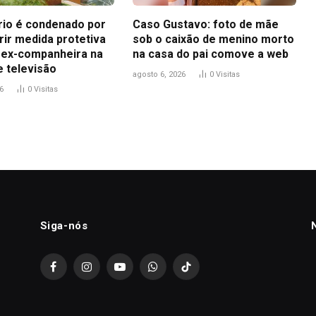
io é condenado por
Caso Gustavo: foto de mãe
ir medida protetiva
sob o caixão de menino morto
 ex-companheira na
na casa do pai comove a web
e televisão
agosto 6, 2026
0
Visitas
6
0
Visitas
Siga-nós
Facebook
Instagram
YouTube
WhatsApp
TikTok