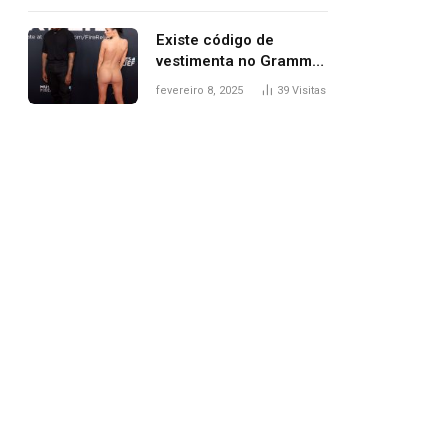
Existe código de
vestimenta no Grammy?
Questionamento surgiu
fevereiro 8, 2025
39
Visitas
após Bianca Censori,
mulher de Kanye West,
aparecer nua na
premiação
pp