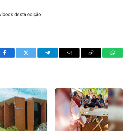
vídeos desta edição.
Facebook
Twitter
Telegram
Email
Copy
WhatsA
Link