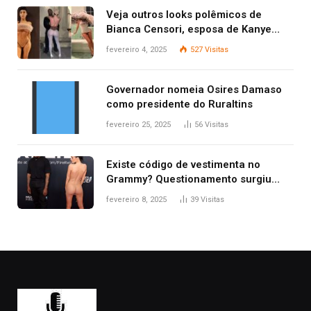
Veja outros looks polêmicos de
Bianca Censori, esposa de Kanye
West que apareceu nua no Grammy
fevereiro 4, 2025
527
Visitas
2025
Governador nomeia Osires Damaso
como presidente do Ruraltins
fevereiro 25, 2025
56
Visitas
Existe código de vestimenta no
Grammy? Questionamento surgiu
após Bianca Censori, mulher de
fevereiro 8, 2025
39
Visitas
Kanye West, aparecer nua na
premiação