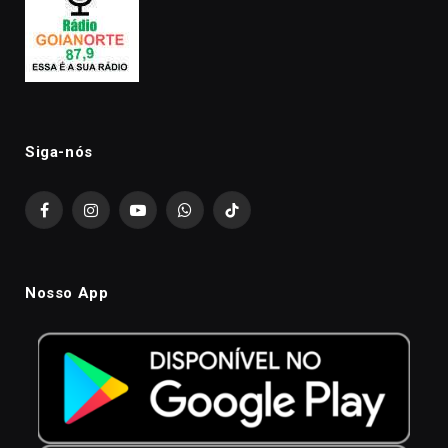
Siga-nós
Facebook
Instagram
YouTube
WhatsApp
TikTok
Nosso App