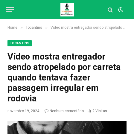
»
»
Home
Tocantins
Vídeo mostra entregador sendo atropelado por carreta quando tentava fazer passagem irregular em rodovia
TOCANTINS
Vídeo mostra entregador
sendo atropelado por carreta
quando tentava fazer
passagem irregular em
rodovia
novembro 19, 2024
Nenhum comentário
2
Visitas