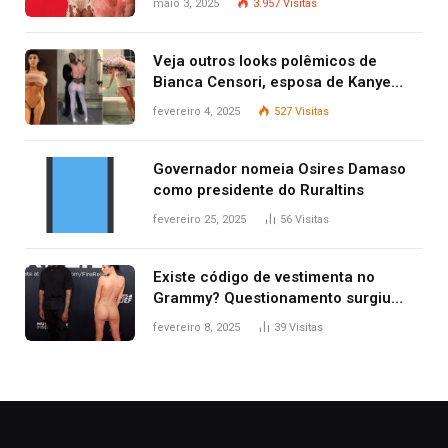
maio 3, 2025
3.957
Visitas
Veja outros looks polêmicos de
Bianca Censori, esposa de Kanye
West que apareceu nua no Grammy
fevereiro 4, 2025
527
Visitas
2025
Governador nomeia Osires Damaso
como presidente do Ruraltins
fevereiro 25, 2025
56
Visitas
Existe código de vestimenta no
Grammy? Questionamento surgiu
após Bianca Censori, mulher de
fevereiro 8, 2025
39
Visitas
Kanye West, aparecer nua na
premiação