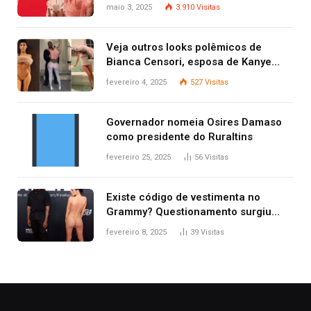
Gaga
maio 3, 2025
3.910
Visitas
Veja outros looks polêmicos de
Bianca Censori, esposa de Kanye
West que apareceu nua no Grammy
fevereiro 4, 2025
527
Visitas
2025
Governador nomeia Osires Damaso
como presidente do Ruraltins
fevereiro 25, 2025
56
Visitas
Existe código de vestimenta no
Grammy? Questionamento surgiu
após Bianca Censori, mulher de
fevereiro 8, 2025
39
Visitas
Kanye West, aparecer nua na
premiação