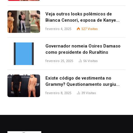
Veja outros looks polêmicos de
Bianca Censori, esposa de Kanye
West que apareceu nua no Grammy
fevereiro 4, 2025
527
Visitas
2025
Governador nomeia Osires Damaso
como presidente do Ruraltins
fevereiro 25, 2025
56
Visitas
Existe código de vestimenta no
Grammy? Questionamento surgiu
após Bianca Censori, mulher de
fevereiro 8, 2025
39
Visitas
Kanye West, aparecer nua na
premiação