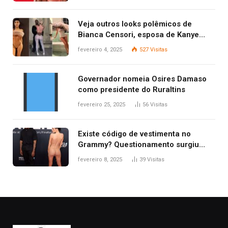
Veja outros looks polêmicos de
Bianca Censori, esposa de Kanye
West que apareceu nua no Grammy
fevereiro 4, 2025
527
Visitas
2025
Governador nomeia Osires Damaso
como presidente do Ruraltins
fevereiro 25, 2025
56
Visitas
Existe código de vestimenta no
Grammy? Questionamento surgiu
após Bianca Censori, mulher de
fevereiro 8, 2025
39
Visitas
Kanye West, aparecer nua na
premiação