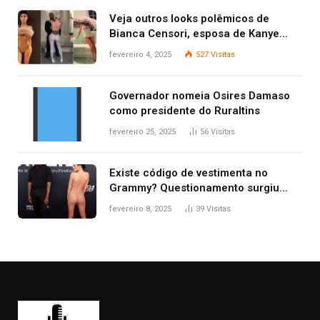
Veja outros looks polêmicos de
Bianca Censori, esposa de Kanye
West que apareceu nua no Grammy
fevereiro 4, 2025
527
Visitas
2025
Governador nomeia Osires Damaso
como presidente do Ruraltins
fevereiro 25, 2025
56
Visitas
Existe código de vestimenta no
Grammy? Questionamento surgiu
após Bianca Censori, mulher de
fevereiro 8, 2025
39
Visitas
Kanye West, aparecer nua na
premiação