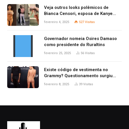
Veja outros looks polêmicos de
Bianca Censori, esposa de Kanye
West que apareceu nua no Grammy
fevereiro 4, 2025
527
Visitas
2025
Governador nomeia Osires Damaso
como presidente do Ruraltins
fevereiro 25, 2025
56
Visitas
Existe código de vestimenta no
Grammy? Questionamento surgiu
após Bianca Censori, mulher de
fevereiro 8, 2025
39
Visitas
Kanye West, aparecer nua na
premiação