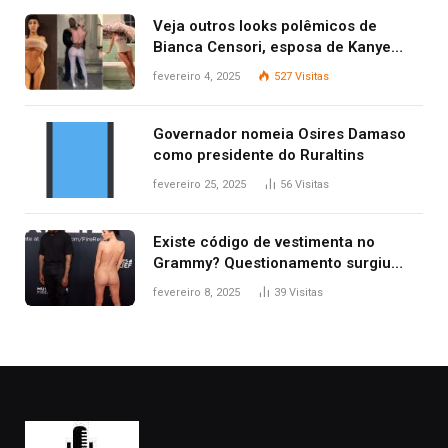
Veja outros looks polêmicos de
Bianca Censori, esposa de Kanye
West que apareceu nua no Grammy
fevereiro 4, 2025
527
Visitas
2025
Governador nomeia Osires Damaso
como presidente do Ruraltins
fevereiro 25, 2025
56
Visitas
Existe código de vestimenta no
Grammy? Questionamento surgiu
após Bianca Censori, mulher de
fevereiro 8, 2025
39
Visitas
Kanye West, aparecer nua na
premiação