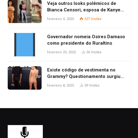
Veja outros looks polêmicos de
Bianca Censori, esposa de Kanye
West que apareceu nua no Grammy
fevereiro 4, 2025
527
Visitas
2025
Governador nomeia Osires Damaso
como presidente do Ruraltins
fevereiro 25, 2025
56
Visitas
Existe código de vestimenta no
Grammy? Questionamento surgiu
após Bianca Censori, mulher de
fevereiro 8, 2025
39
Visitas
Kanye West, aparecer nua na
premiação